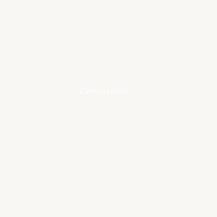
Conversation
Learn
more