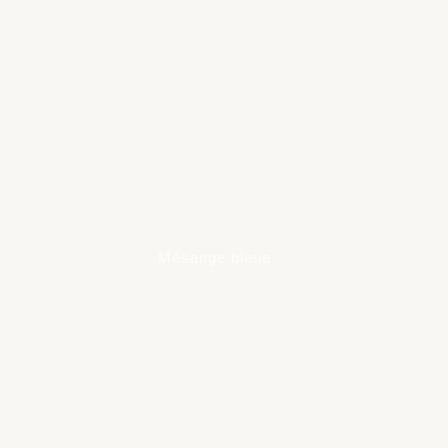
Mésange bleue
Learn
more