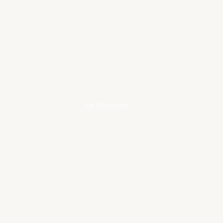
Le hérisson
Learn
more