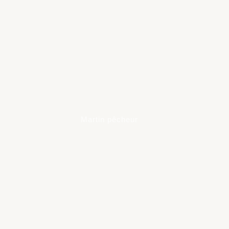
Martin pêcheur
Learn
more