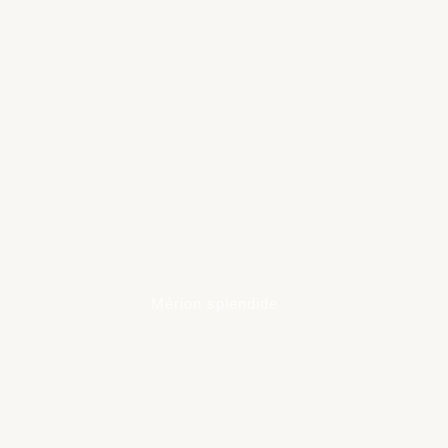
more
Mérion splendide
Learn
more