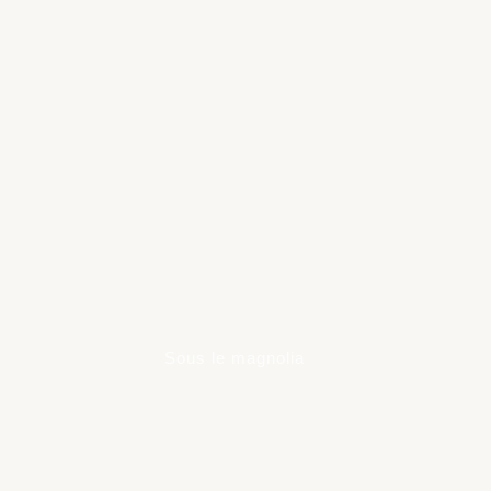
Learn
more
Sous le magnolia
Learn