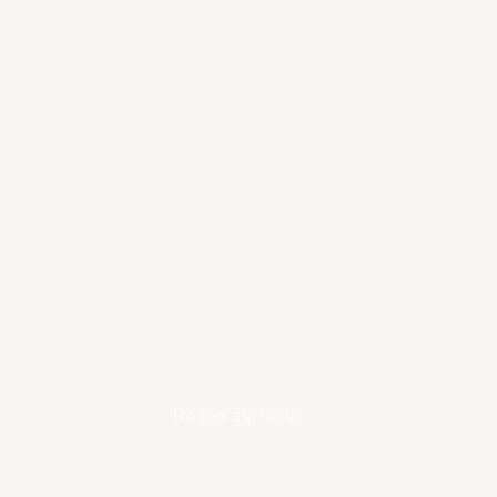
Learn
more
Trogon surrucua