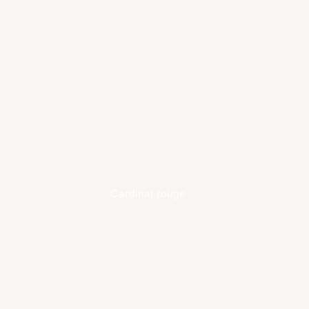
Cardinal rouge
Learn
more