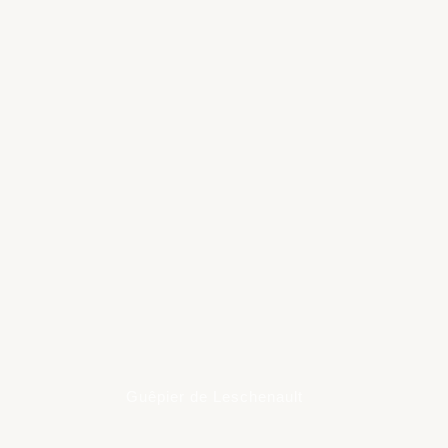
Learn
more
Guêpier de Leschenault