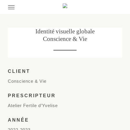
Menu
Skip
to
main
content
Identité visuelle globale
Conscience & Vie
CLIENT
Conscience & Vie
PRESCRIPTEUR
Atelier Fertile d’Yvelise
ANNÉE
2022-2023