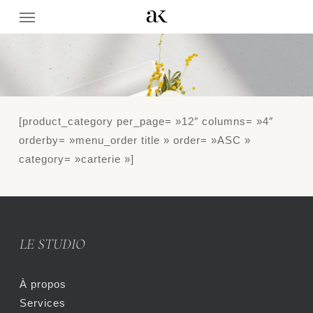
Menu
Skip
to
main
content
[product_category per_page= »12″ columns= »4″
orderby= »menu_order title » order= »ASC »
category= »carterie »]
LE STUDIO
À propos
Services