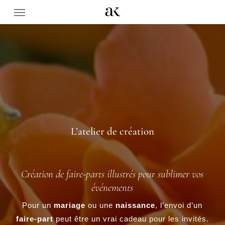
Menu
Skip
to
main
content
L’atelier de création
Création de faire-parts illustrés pour sublimer vos
événements
Pour un
mariage
ou une
naissance
, l’envoi d’un
faire-part
peut être un vrai cadeau pour les invités.